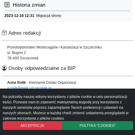
Historia zmian
2023-12-16 12:31
Migracja strony
Adres redakcji
Przedsiębiorstwo Wodociągów i Kanalizacji w Szczecinku
ul. Bugno 2
78-400 Szczecinek
Osoby odpowiedzialne za BIP
Anna Rolik
- Kierownik Działu Organizacji
a.rolik@pwik.szczecinek.pl
Na potrzeby naszej witryny korzystamy z plików cookie w celu personalizacji
Informacje o serwisie
treści. Pozwala nam to zapewnić maksymalną wygodę przy korzystaniu z
naszych serwisów poprzez zapamiętanie Twoich preferencji i ustawień na
Mapa serwisu
naszych stronach. Możesz w każdej chwili zmienić ustawienia przeglądarki w
Instrukcja obsługi
zakresie korzystania z plików cookies.
AKCEPTACJA
POLTYKA "COOKIES"