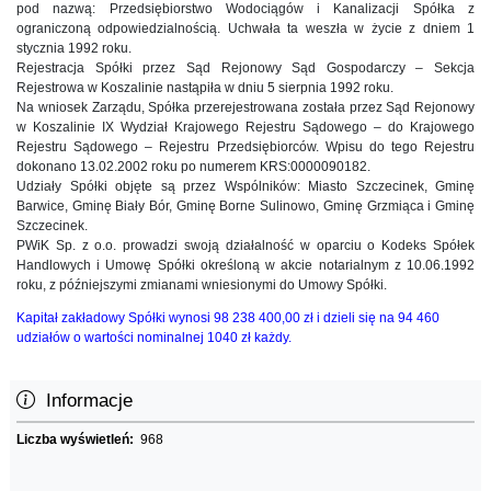
pod nazwą: Przedsiębiorstwo Wodociągów i Kanalizacji Spółka z
ograniczoną odpowiedzialnością. Uchwała ta weszła w życie z dniem 1
stycznia 1992 roku.
Rejestracja Spółki przez Sąd Rejonowy Sąd Gospodarczy – Sekcja
Rejestrowa w Koszalinie nastąpiła w dniu 5 sierpnia 1992 roku.
Na wniosek Zarządu, Spółka przerejestrowana została przez Sąd Rejonowy
w Koszalinie IX Wydział Krajowego Rejestru Sądowego – do Krajowego
Rejestru Sądowego – Rejestru Przedsiębiorców. Wpisu do tego Rejestru
dokonano 13.02.2002 roku po numerem KRS:0000090182.
Udziały Spółki objęte są przez Wspólników: Miasto Szczecinek, Gminę
Barwice, Gminę Biały Bór, Gminę Borne Sulinowo, Gminę Grzmiąca i Gminę
Szczecinek.
PWiK Sp. z o.o. prowadzi swoją działalność w oparciu o Kodeks Spółek
Handlowych i Umowę Spółki określoną w akcie notarialnym z 10.06.1992
roku, z późniejszymi zmianami wniesionymi do Umowy Spółki.
K
apitał zakładowy Spółki wynosi 98 238 400,00 zł i dzieli się na 94 460
udziałów o wartości nominalnej 1040 zł każdy.
Informacje
Liczba wyświetleń:
968